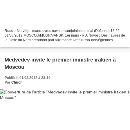
Russie-Norvège: manœuvres navales conjointes en mai (Défense) 18:22
01/03/2012 MOSCOU/MOURMANSK, 1er mars - RIA Novosti Des navires de
la Flotte du Nord prendront part aux manœuvres russo-norvégiennes
"Pomor-2012" prévues en mai prochain, a annoncé jeudi...
Medvedev invite le premier ministre irakien à
Moscou
Publié le 01/03/2012 à 23:19
Par
Chiron