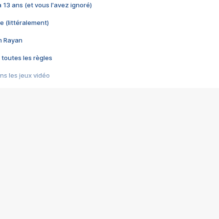
 a 13 ans (et vous l'avez ignoré)
e (littéralement)
im Rayan
 toutes les règles
s les jeux vidéo
us choquant de Rockstar ? - Le scandale BULLY
e plus moche de Steam
du RÊVE tourne au CAUCHEMAR
pendant 8 heures
it… à tort
umiliés par un jeu vidéo
ire - Final Fantasy 8
ti un empire - Age of Empires