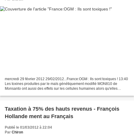
mercredi 29 février 2012 29/02/2012...France:OGM : Ils sont toxiques ! 13:40
Les toxines produites par le maïs génétiquement modifié MON810 de
Monsanto ont aussi des effets sur les cellules humaines alors qu'elles
devraient être actives uniquement contre...
Taxation à 75% des hauts revenus - François
Hollande ment au Français
Publié le 01/03/2012 à 22:04
Par
Chiron