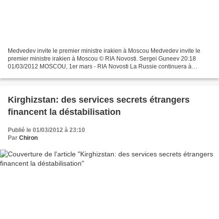
Medvedev invite le premier ministre irakien à Moscou Medvedev invite le
premier ministre irakien à Moscou © RIA Novosti. Sergei Guneev 20:18
01/03/2012 MOSCOU, 1er mars - RIA Novosti La Russie continuera à
soutenir un Irak puissant, démocratique et indépendant,...
Kirghizstan: des services secrets étrangers
financent la déstabilisation
Publié le 01/03/2012 à 23:10
Par
Chiron