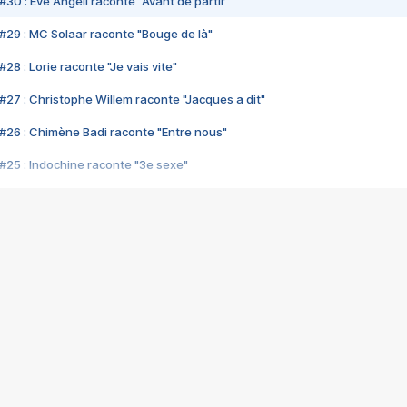
#30 : Eve Angeli raconte "Avant de partir"
#29 : MC Solaar raconte "Bouge de là"
28 : Lorie raconte "Je vais vite"
#27 : Christophe Willem raconte "Jacques a dit"
#26 : Chimène Badi raconte "Entre nous"
#25 : Indochine raconte "3e sexe"
#24 : Zaho raconte "C'est chelou"
#23 : Patrick Bruel raconte "Au café des délices"
#22 : Kyo raconte "Le chemin"
#21 : Nolwenn Leroy raconte "Cassé"
#20 : Patrick Hernandez raconte "Born to be alive"
#19 : Lorie raconte "Près de moi"
#18 : Michael Jones raconte "A nos actes manqués" (avec Jean-Jacque