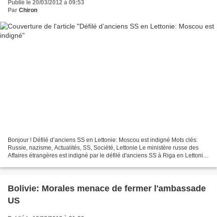
Publié le 20/03/2012 à 09:53
Par
Chiron
Bonjour ! Défilé d’anciens SS en Lettonie: Moscou est indigné Mots clés:
Russie, nazisme, Actualités, SS, Société, Lettonie Le ministère russe des
Affaires étrangères est indigné par le défilé d'anciens SS à Riga en Lettonie.
C’est « une tentative de...
Bolivie: Morales menace de fermer l'ambassade
US