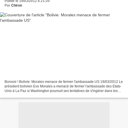
Publié le 19/03/2012 à 21:20
Par
Chiron
Bonsoir ! Bolivie: Morales menace de fermer l'ambassade US 19/03/2012 Le
président bolivien Evo Morales a menacé de fermer l'ambassade des Etats-
Unis à La Paz si Washington poursuit ses tentatives de s'ingérer dans les
affaires intérieures du pays, a...