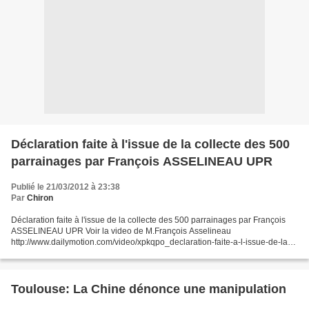
Déclaration faite à l'issue de la collecte des 500
parrainages par François ASSELINEAU UPR
Publié le 21/03/2012 à 23:38
Par
Chiron
Déclaration faite à l'issue de la collecte des 500 parrainages par François
ASSELINEAU UPR Voir la video de M.François Asselineau
http://www.dailymotion.com/video/xpkqpo_declaration-faite-a-l-issue-de-la-
collecte-des-500-parrainages-par-francois-asselineau-upr_news?
start=0#from=embediframe...
Toulouse: La Chine dénonce une manipulation