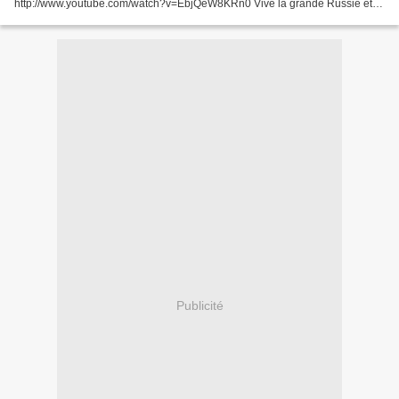
http://www.youtube.com/watch?v=EbjQeW8KRn0 Vive la grande Russie et
vive notre cher M.Poutine ;) Chiron
Publicité