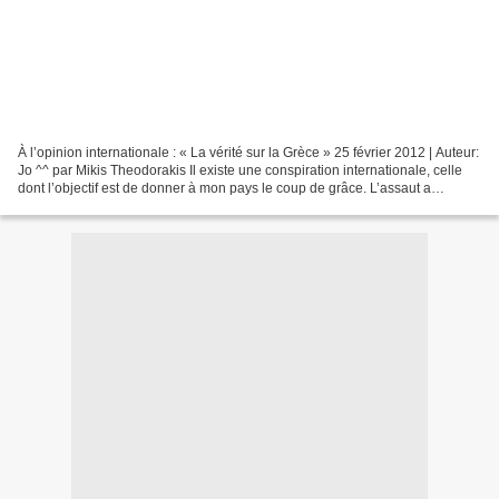
À l’opinion internationale : « La vérité sur la Grèce » 25 février 2012 | Auteur:
Jo ^^ par Mikis Theodorakis Il existe une conspiration internationale, celle
dont l’objectif est de donner à mon pays le coup de grâce. L’assaut a
commencé en 1975 contre...