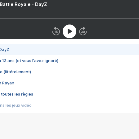
 Battle Royale - DayZ
 DayZ
 a 13 ans (et vous l'avez ignoré)
e (littéralement)
im Rayan
 toutes les règles
s les jeux vidéo
us choquant de Rockstar ? - Le scandale BULLY
e plus moche de Steam
du RÊVE tourne au CAUCHEMAR