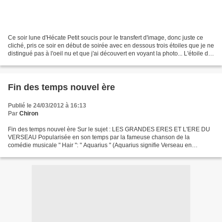
Ce soir lune d'Hécate Petit soucis pour le transfert d'image, donc juste ce
cliché, pris ce soir en début de soirée avec en dessous trois étoiles que je ne
distingué pas à l'oeil nu et que j'ai découvert en voyant la photo... L'étoile de
gauche plutôt...
Fin des temps nouvel ère
Publié le 24/03/2012 à 16:13
Par
Chiron
Fin des temps nouvel ère Sur le sujet : LES GRANDES ERES ET L'ERE DU
VERSEAU Popularisée en son temps par la fameuse chanson de la
comédie musicale " Hair ": " Aquarius " (Aquarius signifie Verseau en
anglais), cette notion d'ère du Verseau est l'un des...