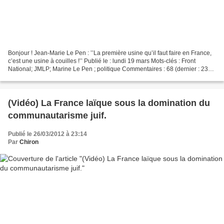
Bonjour ! Jean-Marie Le Pen : ’’La première usine qu’il faut faire en France,
c’est une usine à couilles !’’ Publié le : lundi 19 mars Mots-clés : Front
National; JMLP; Marine Le Pen ; politique Commentaires : 68 (dernier : 23
mars 20:54 par Ah Cama Sotz)...
(Vidéo) La France laïque sous la domination du
communautarisme juif.
Publié le 26/03/2012 à 23:14
Par
Chiron