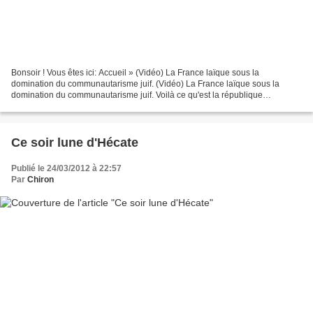
Bonsoir ! Vous êtes ici: Accueil » (Vidéo) La France laïque sous la
domination du communautarisme juif. (Vidéo) La France laïque sous la
domination du communautarisme juif. Voilà ce qu'est la république
française... Non seulement il y a le CRIF qui impose...
Ce soir lune d'Hécate
Publié le 24/03/2012 à 22:57
Par
Chiron