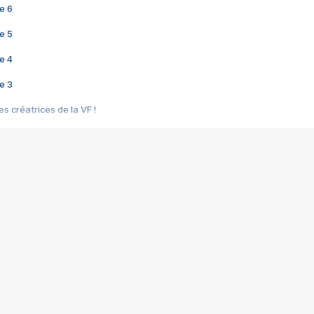
e 6
e 5
e 4
e 3
s créatrices de la VF !
e 2
e 1
e Mektoub My Love arrive enfin ! Rencontre avec Shaïn Boumedine et Sal
i : après Toni en famille
elle réalise le bouleversant Dites lui que je l'aime
ais ! Rencontre autour de Vie privée de Rebecca Zlotowski
 de Marguerite, Grave... Rencontre avec Ella Rumpf
 Les Rêveurs, un film intime sur la santé mentale