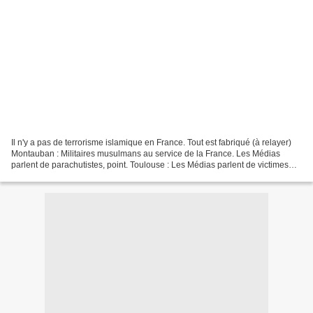
Il n'y a pas de terrorisme islamique en France. Tout est fabriqué (à relayer)
Montauban : Militaires musulmans au service de la France. Les Médias
parlent de parachutistes, point. Toulouse : Les Médias parlent de victimes
juives. 2 poids 2 mesures intolérable,...