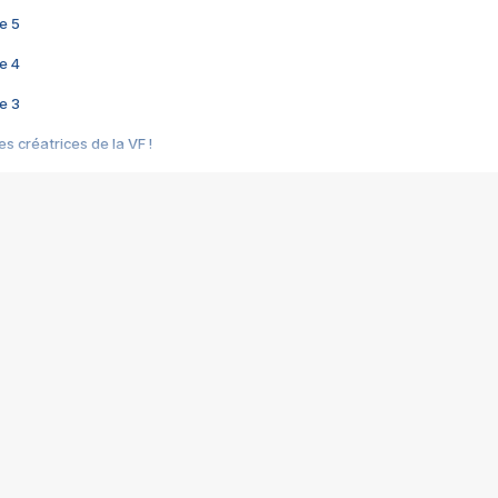
e 5
e 4
e 3
s créatrices de la VF !
e 2
e 1
e Mektoub My Love arrive enfin ! Rencontre avec Shaïn Boumedine et Sal
i : après Toni en famille
elle réalise le bouleversant Dites lui que je l'aime
ais ! Rencontre autour de Vie privée de Rebecca Zlotowski
 de Marguerite, Grave... Rencontre avec Ella Rumpf
 Les Rêveurs, un film intime sur la santé mentale