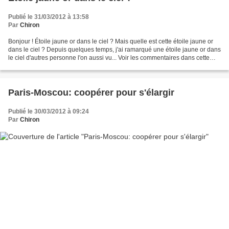
Publié le 31/03/2012 à 13:58
Par
Chiron
Bonjour ! Étoile jaune or dans le ciel ? Mais quelle est cette étoile jaune or
dans le ciel ? Depuis quelques temps, j'ai ramarqué une étoile jaune or dans
le ciel d'autres personne l'on aussi vu... Voir les commentaires dans cette
article : http://apocalypse666.over-blog.com/article-un-froid-polaire-dans-le-
nord-haarp-analyse-100889222-comments.html#anchorComment...
Paris-Moscou: coopérer pour s'élargir
Publié le 30/03/2012 à 09:24
Par
Chiron