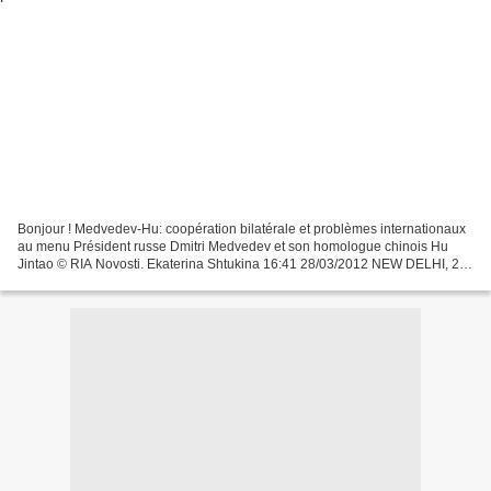
Bonjour ! Medvedev-Hu: coopération bilatérale et problèmes internationaux
au menu Président russe Dmitri Medvedev et son homologue chinois Hu
Jintao © RIA Novosti. Ekaterina Shtukina 16:41 28/03/2012 NEW DELHI, 28
mars - RIA Novosti Le président russe...