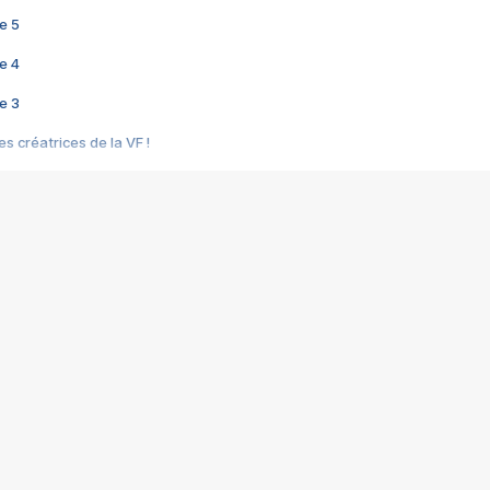
e 5
e 4
e 3
s créatrices de la VF !
e 2
e 1
e Mektoub My Love arrive enfin ! Rencontre avec Shaïn Boumedine et Sal
i : après Toni en famille
elle réalise le bouleversant Dites lui que je l'aime
ais ! Rencontre autour de Vie privée de Rebecca Zlotowski
 de Marguerite, Grave... Rencontre avec Ella Rumpf
 Les Rêveurs, un film intime sur la santé mentale