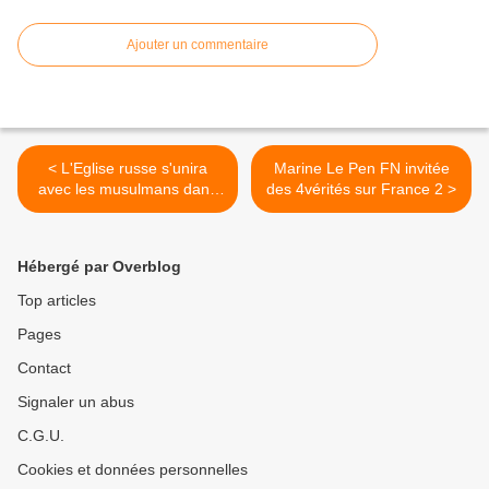
Ajouter un commentaire
< L'Eglise russe s'unira
Marine Le Pen FN invitée
avec les musulmans dans
des 4vérités sur France 2 >
la lutte pour les valeurs
morales
Hébergé par Overblog
Top articles
Pages
Contact
Signaler un abus
C.G.U.
Cookies et données personnelles