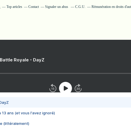
g
Top articles
Contact
Signaler un abus
C.G.U.
Rémunération en droits d'au
 Battle Royale - DayZ
 DayZ
 a 13 ans (et vous l'avez ignoré)
e (littéralement)