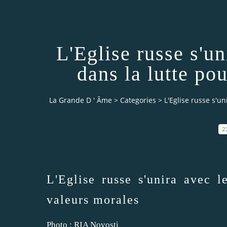
L'Eglise russe s'u
dans la lutte po
La Grande D ' Âme
>
Categories
>
L'Eglise russe s'u
2
L'Eglise russe s'unira avec 
valeurs morales
Photo : RIA Novosti