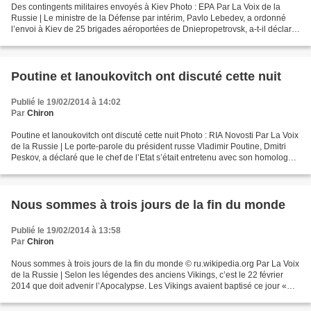
Des contingents militaires envoyés à Kiev Photo : EPA Par La Voix de la
Russie | Le ministre de la Défense par intérim, Pavlo Lebedev, a ordonné
l’envoi à Kiev de 25 brigades aéroportées de Dniepropetrovsk, a-t-il déclaré
aux journalistes. « Des mesures...
Poutine et Ianoukovitch ont discuté cette nuit
Publié le 19/02/2014 à 14:02
Par
Chiron
Poutine et Ianoukovitch ont discuté cette nuit Photo : RIA Novosti Par La Voix
de la Russie | Le porte-parole du président russe Vladimir Poutine, Dmitri
Peskov, a déclaré que le chef de l’Etat s’était entretenu avec son homologue
ukrainien Viktor Ianoukovitch...
Nous sommes à trois jours de la fin du monde
Publié le 19/02/2014 à 13:58
Par
Chiron
Nous sommes à trois jours de la fin du monde © ru.wikipedia.org Par La Voix
de la Russie | Selon les légendes des anciens Vikings, c’est le 22 février
2014 que doit advenir l’Apocalypse. Les Vikings avaient baptisé ce jour «
Ragnarök ». Le dieu Odin tuera...