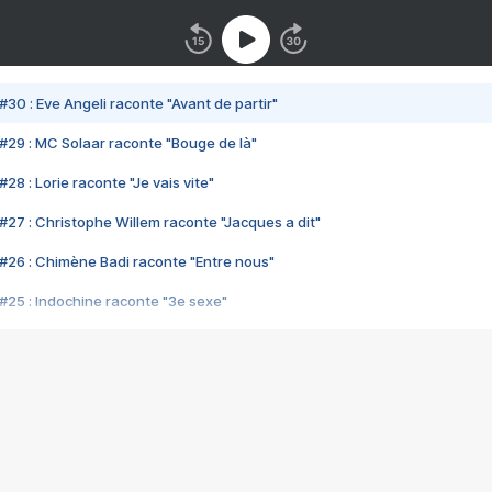
#30 : Eve Angeli raconte "Avant de partir"
#29 : MC Solaar raconte "Bouge de là"
28 : Lorie raconte "Je vais vite"
#27 : Christophe Willem raconte "Jacques a dit"
#26 : Chimène Badi raconte "Entre nous"
#25 : Indochine raconte "3e sexe"
#24 : Zaho raconte "C'est chelou"
#23 : Patrick Bruel raconte "Au café des délices"
#22 : Kyo raconte "Le chemin"
#21 : Nolwenn Leroy raconte "Cassé"