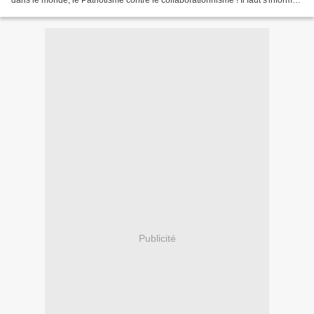
dans le monde, le Patriotisme contre le collaborationnisme ! Il faut s'informer
sur la situation actuelle...
Publicité