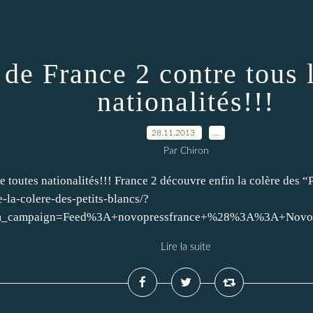
 de France 2 contre tous 
nationalités!!!
28.11.2013
…
Par Chiron
e toutes nationalités!!! France 2 découvre enfin la colère des “P
-la-colere-des-petits-blancs/?
m_campaign=Feed%3A+novopressfrance+%28%3A%3A+Novopr
Lire la suite