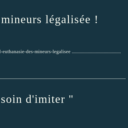
 mineurs légalisée !
e-des-mineurs-legalisee ...........................................
soin d'imiter "