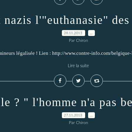
t nazis l'"euthanasie" des
28.11.2013
…
Par Chiron
urs légalisée ! Lien : http://www.contre-info.com/belgique-l-euthanasi
Lire la suite
le ? " l'homme n'a pas be
27.11.2013
…
Par Chiron