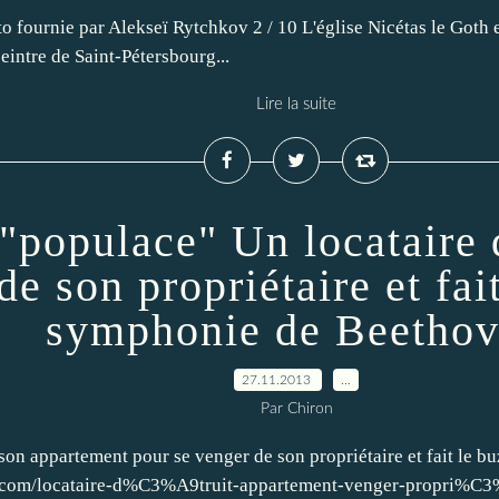
o fournie par Alekseï Rytchkov 2 / 10 L'église Nicétas le Goth et
eintre de Saint-Pétersbourg...
Lire la suite
"populace" Un locataire 
de son propriétaire et fai
symphonie de Beetho
27.11.2013
…
Par Chiron
son appartement pour se venger de son propriétaire et fait le
oo.com/locataire-d%C3%A9truit-appartement-venger-propri%C3%