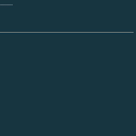
.......