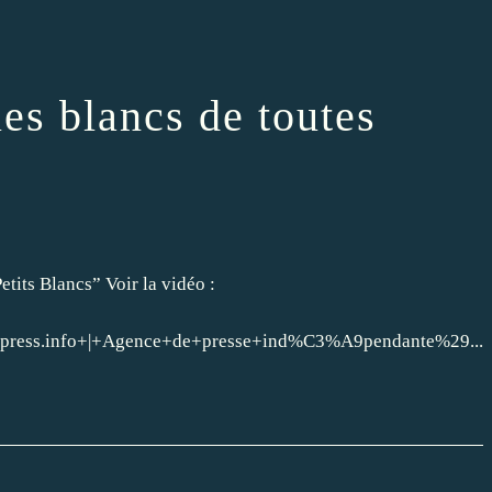
les blancs de toutes
etits Blancs” Voir la vidéo :
ess.info+|+Agence+de+presse+ind%C3%A9pendante%29...