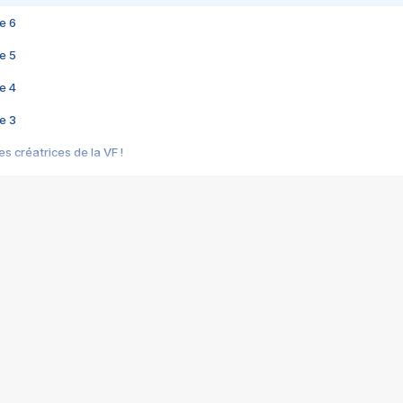
e 6
e 5
e 4
e 3
s créatrices de la VF !
e 2
e 1
e Mektoub My Love arrive enfin ! Rencontre avec Shaïn Boumedine et Sal
i : après Toni en famille
elle réalise le bouleversant Dites lui que je l'aime
ais ! Rencontre autour de Vie privée de Rebecca Zlotowski
 de Marguerite, Grave... Rencontre avec Ella Rumpf