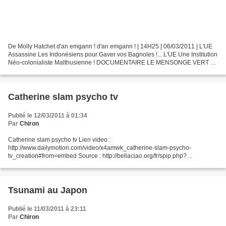
De Molly Hatchet d'an emgann ! d'an emgann ! | 14H25 | 06/03/2011 | L'UE
Assassine Les Indonésiens pour Gaver vos Bagnoles !... L'UE Une Institution
Néo-colonialiste Malthusienne ! DOCUMENTAIRE LE MENSONGE VERT 1
envoyé par DOCUMENTAIREROOTS. - L'actualité...
Catherine slam psycho tv
Publié le 12/03/2011 à 01:34
Par
Chiron
Catherine slam psycho tv Lien video :
http://www.dailymotion.com/video/x4amwk_catherine-slam-psycho-
tv_creation#from=embed Source : http://bellaciao.org/fr/spip.php?
article114670 Chiron
Tsunami au Japon
Publié le 11/03/2011 à 23:11
Par
Chiron