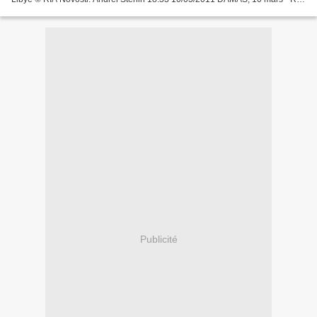
Novosti Lien : http://fr.rian.ru/world/20110310/188819445.html...
Publicité