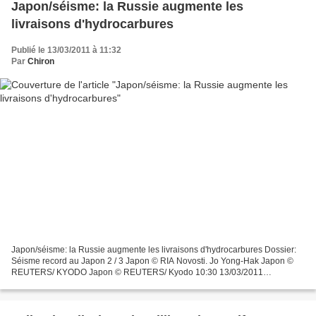
Japon/séisme: la Russie augmente les
livraisons d'hydrocarbures
Publié le 13/03/2011 à 11:32
Par
Chiron
Japon/séisme: la Russie augmente les livraisons d'hydrocarbures Dossier:
Séisme record au Japon 2 / 3 Japon © RIA Novosti. Jo Yong-Hak Japon ©
REUTERS/ KYODO Japon © REUTERS/ Kyodo 10:30 13/03/2011
MOSCOU, 13 mars - RIA Novosti Lien :
http://fr.rian.ru/world/20110313/188845452.html...