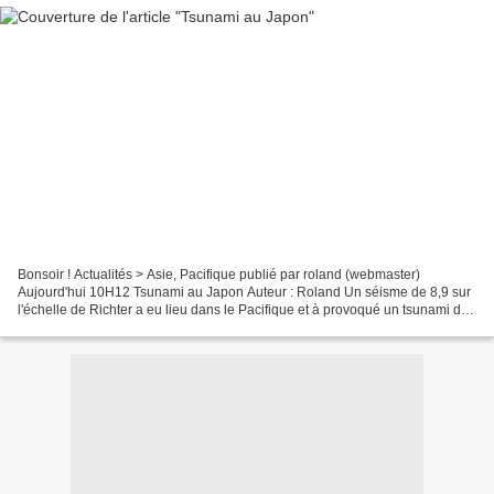
Bonsoir ! Actualités > Asie, Pacifique publié par roland (webmaster)
Aujourd'hui 10H12 Tsunami au Japon Auteur : Roland Un séisme de 8,9 sur
l'échelle de Richter a eu lieu dans le Pacifique et à provoqué un tsunami de
10 mètres de haut qui est en train...