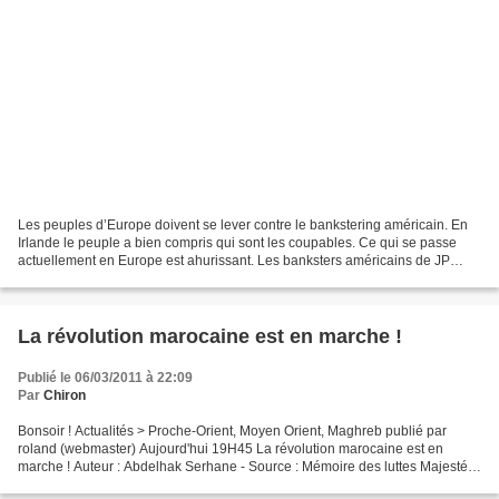
Les peuples d’Europe doivent se lever contre le bankstering américain. En
Irlande le peuple a bien compris qui sont les coupables. Ce qui se passe
actuellement en Europe est ahurissant. Les banksters américains de JP
Morgan et Goldman sachs font feu de...
La révolution marocaine est en marche !
Publié le 06/03/2011 à 22:09
Par
Chiron
Bonsoir ! Actualités > Proche-Orient, Moyen Orient, Maghreb publié par
roland (webmaster) Aujourd'hui 19H45 La révolution marocaine est en
marche ! Auteur : Abdelhak Serhane - Source : Mémoire des luttes Majesté !
J'aurais aimé ne pas avoir à vous écrire....