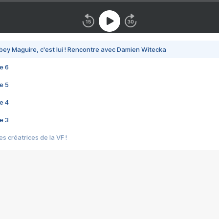
bey Maguire, c'est lui ! Rencontre avec Damien Witecka
e 6
e 5
e 4
e 3
s créatrices de la VF !
e 2
e 1
e Mektoub My Love arrive enfin ! Rencontre avec Shaïn Boumedine et Sal
i : après Toni en famille