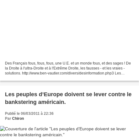
Des Français fous, fous, fous, une U.E. et un monde fous, et des sages ! De
la Droite à l'ultra-Droite et à l'Extrême Droite, les fausses - et les vraies -
solutions. http://www.ben-vautier.com/divers/desinformation.php3 Les
Français sont fous, fous,...
Les peuples d’Europe doivent se lever contre le
bankstering américain.
Publié le 06/03/2011 à 22:36
Par
Chiron