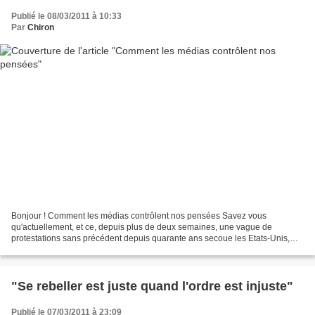
Publié le 08/03/2011 à 10:33
Par
Chiron
Bonjour ! Comment les médias contrôlent nos pensées Savez vous
qu'actuellement, et ce, depuis plus de deux semaines, une vague de
protestations sans précédent depuis quarante ans secoue les Etats-Unis,
dans le Wisconsin ? Certainement pas, et cela, car...
"Se rebeller est juste quand l'ordre est injuste"
Publié le 07/03/2011 à 23:09