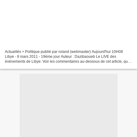
Actualités > Politique publié par roland (webmaster) Aujourd'hui 10H08
Libye - 8 mars 2011 - 19ème jour Auteur : Dazibaoueb Le LIVE des
évènements de Libye. Voir les commentaires au-dessous de cet article, qui
arriveront au fur et à mesure des évènements....