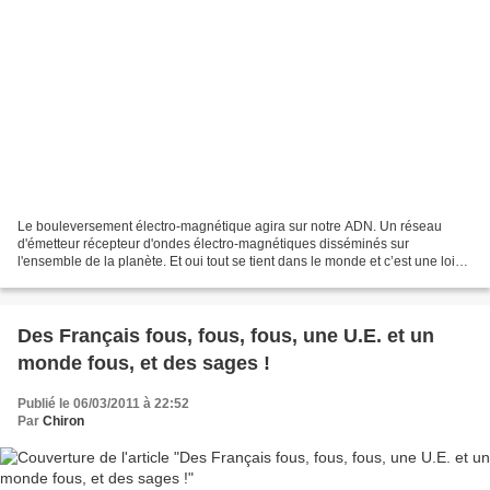
Le bouleversement électro-magnétique agira sur notre ADN. Un réseau
d'émetteur récepteur d'ondes électro-magnétiques disséminés sur
l'ensemble de la planète. Et oui tout se tient dans le monde et c’est une loi
naturelle. Il est par exemple permis de comprendre...
Des Français fous, fous, fous, une U.E. et un
monde fous, et des sages !
Publié le 06/03/2011 à 22:52
Par
Chiron