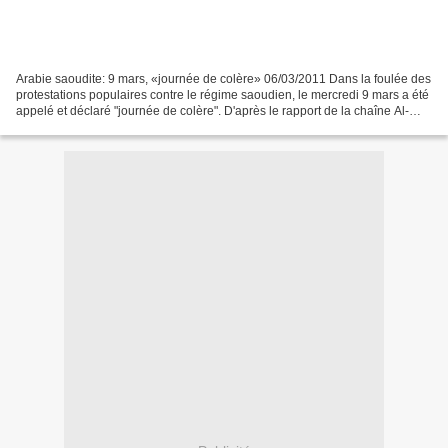
Arabie saoudite: 9 mars, «journée de colère» 06/03/2011 Dans la foulée des
protestations populaires contre le régime saoudien, le mercredi 9 mars a été
appelé et déclaré "journée de colère". D'après le rapport de la chaîne Al-
Alam, la Coalition des jeunes...