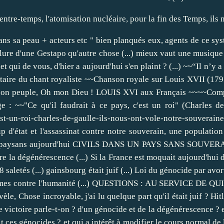
tre-temps, l'atomisation nucléaire, pour la fin des Temps, ils ne
ment, souffrant et victime lui même de la dégénérescence de son ascendance (...) ~~qui est angela merkel ? (2e guerre) de quelle victoire parle-t-on ? d'un génocide et de la dégénérescence ? en fait Ni gloire Ni victoire (...) Deux idéologies (nazisme et communisme) l'une contre l'autre pour un même génocide (...) A qui a profitait ces génocides ? et qui a intérêt à modifier le cours normal de l'histoire ? Les juifs xénophobes dégénérés racistes de judas sont africains et alors (...) ils ne sont plus parasites errants, ils sont repartis sur leur continents en israel (...) Les abstentions aux élections "régionales, (régionales) "devenues territoriales" avec le regroupement (...) + votes blancs + nuls plus non inscrits = VICTOIRE POUR LA POPULATION ! qui reste fidèle a ses deux NON (otan ue) Basta la propagande de l'imposture des religions, vive les nations et la discrétion ! nous ne sommes pas au 15e (...) Ce n'est plus le règne des humains et des vocations mais celui des trolls et de leurs pathologies (...) " fabulations, sadisme et perversion dominations etc " ... Mais quelle est donc cette guerre au 21e ? deux clans de juifs (...) les uns de judas la gestapo (...) les autres des juifs chrétiens, ceci contre les populations de civils (...) c'est ce qui se révèle au grand jour, double standard pour une même haine de tout les non juifs ? (...) de plus la pathologie de domination (...) Au sujet de Noël, pas de racisme d'idéologies pathologiques de fausses religions, voici friandises, plus vacances et primes (ceci sans distinctions et sans les fabulations de deux (idéologies xénophobes) (juda et ala) Ni goyims Ni mécréants (...) Tour à tour ils (...) changent le contenu des récits, d'une part de la constitution (...) d'autre part des religions (...) Autre la domination est une PATHOLOGIE (...) En ttemps de guerre les plaisirs sont ennemis (...) Sur ce, VIVE notre Roi Louis XVI ~~RÉALITÉ SVP ce n'est pas la guerre que nous voulons mais la JUSTICE)))))))))))))))) 0 VÉRITÉ + JUSTICE = LIBERTÉ Pour ce qui est du reste en ces temps (...) Saluons tous les INNOCENTS MORTS D'HIER ET D'AUJOURD'HUI, CE SONT EUX LES VRAIS HÉROS ! PRIERE DE CROIRE qu'ils sont nombreux à CRIER JUSTICE addition ancêtres + vivants (...) Parmi les ancêtres le Roi Louis 16 : ~~21 janvier 1793 : Exécution de Louis XVI http://christroi.over-blog.com/2015/12/21-janvier-2016-tous-a-la-concorde.html C'était un 21 janvier (...) ~~Poutine espère qu’aucune bombe nucléaire ne sera nécessaire pour lutter contre Daesh https://francais.rt.com/international/11839-poutine-aucune-bombe-nucleaire Et pourtant si çà continue, le nucléaire va régler les affaires (...) ... Après Jacques Chirac, sur le sujet de la justice pourquoi avoir modifier la constitution ? (...) Ce n'est pas lui, c'est vous, ce n'est même pas vous, c'est eux "comprennent que pourra" Tandis que les uns parlent de guerre civils, d'autres crient à la justice ! ... http://www.herodote.net/almanach-jour-0121.php Ni goys Ni mécréants (...) basta ces perversions et fabulations, un peu de CONSIDÉRATION ! Peut-être que viens le temps de rentrer à la maison pour les colons (...) Basta les génocides))))