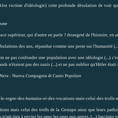
e victime d'idéologie) cette profonde désolation de voir que 
isme
race supérieur, qui d'autre en parle ? étrangeté de l'histoire, e
bulations des uns, répandue comme une peste sur l'humanité (...) 
ne pas confondre une population avec une idéologie (...) c'est 
ands n'étaient pas des nazis (...) et ne pas oublier qu'Hitler était
a Nera - Nuova Compagnia di Canto Popolare
-le-regne-des-humains-et-des-vocations-mais-celui-des-trolls-
tions mais celui des trolls de la Gestapo ainsi que leurs path
s n'ont rien à envier les unes les unes aux autres, (...) fascistes 