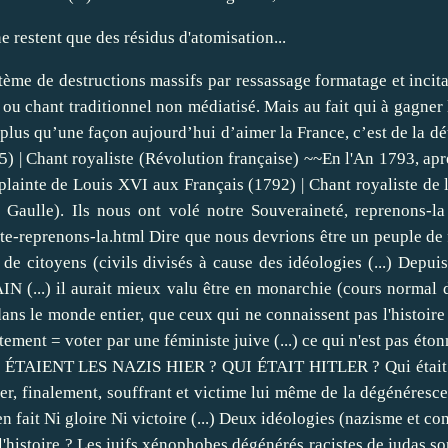
 restent que des résidus d'atomisation...
))))))))))) Au passage c'est quoi ces lobbies sectes "religions, religions ?" associations, o n g, institutions, groupuscules, même les faux chanteurs et groupes s'y mettent etc un autre REICH ou simplement une continuité ? (...) tout est au grand jour et s'explique (...) Encore une abomination, le désastre au Brésil Rio Doce du 5 novembre 2015 : ~~La leggenda del lupino - Concetta Barra () ~~LA LEGGENDA DEL LUPINO Lien en bas de la page : ~~♫♪♫♪♪♪♪♫♫) ... Vladimir Poutine s’exprime devant le parlement russe Lien au bas de la page ~~Général Pinatel: il devient clair que c'est la Turquie qui a organisé l'envoi des migrants Lire la suite: http://fr.sputniknews.com/international/20151203/1020033346/crise-moscou-ankara-trafic-petrole-daech.html#ixzz3tIWiy0gu VÉRITÉ + JUSTICE = LIBERTÉ RÉALITÉ : SVP ce n'est pas la guerre que nous voulons mais la JUSTICE)))))))))))))))) Quelles guerres ? des génocides ? BASTA)))))))))))))))))))) ~~La Chine déclare son soutien à l'opération russe en Syrie Lire la suite: http://fr.sputniknews.com/international/20151204/1020048576/chine-soutient-operation-russe-en-syrie.html#ixzz3tNNRsFND ~~Référendum danois: le silence des journaux Lien : https://russeurope.hypotheses.org/4530 ~~ ... Honnêteté pour la population)))))))))))))) L'abstention et les non inscrits sont les véritables vainqueurs des élections régionales http://fr.sott.net/article/27047-L-abstention-et-les-non-inscrits-sont-les-veritables-vainqueurs-des-elections-regionales ... ~~François Asselineau : «Les abstentionnistes, premier parti de France» "merci au moins c'est clair et honnête ! ajoutons blancs et nuls (...) L'abstention car (pas de choix) plus les deux non (otan et ue) ............ L'état d'urgence de la population de France et des Européens est de sortir de ue et de l'otan Les français et les européens ont voter contre l'otan et ue (...) en gros en (2007) il n'y avait pas de choix pour la sauvegarde de la souveraineté du pays, après Jacques Chirac, autant sur la scène internationale,,, ... ~~La ponérologie politique : étude de la genèse du mal, appliqué à des fins politiques (1/3) http://fr.sott.net/article/26989-La-ponerologie-politique-etude-de-la-genese-du-mal-applique-a-des-fins-politiques-1-3 ... http://chiron.over-blog.org/2015/11/rassemblement-sabbateens-a-paris-cnul-0-heureusement-nous-ne-sommes-pas-inviter.html ~~Rassemblement sabbatéens à paris~~CNUL = 0 heureusement nous ne sommes pas INVITER (...) 0+0=O Basta la traite des ceci et des cela parlons des deux dernières guerres (...) LA RÉELLE DIVERSITÉ EST CHEZ LES BLANCS COULEURS DE CHEVEUX ET LES YEUX CEUX QUI N'AIMENT PAS LES BLANCS NE SONT PAS OBLIGÉS DE SE MÉLANGER CECI DIT UN MÉTISSE DEVIENS UN BATARD SANS RACINES (...) CHACUN SON CONTINENT SI NOIR C'EST NOIR BLANC C'EST BLANC ETC ! EUROPE AUX EUROPÉENS ASIE AUX ASIATIQUES AFRIQUE AUX AFRICAINS BASTA LA MALÉDICTION DES BATARDS SANS RACINES RACISTE QUI EST RACISTE ? ET PUIS QUOI ET ALORS SI DÉFENDRE SON CONTINENT SA RACE SA CULTURE ETC EST RACISTE ALORS SOYONS TOUS RACISTES))))))))))))))))) QUI PLUS EST POUR PROTÉGÉ LA DIVERSITÉ, NI HYBRIDES BATARDS, NI HYBRIDES CONSANGUINS ! Voilà la guerre que l'o