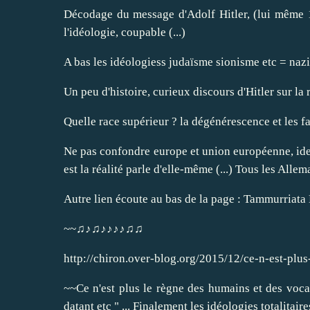
Décodage du message d'Adolf Hitler, (lui même 1èr
l'idéologie, coupable (...)
A bas les idéologiess judaïsme sionisme etc = naz
Un peu d'histoire, curieux discours d'Hitler sur la 
Quelle race supérieur ? la dégénérescence et les fa
Ne pas confondre europe et union européenne, idem 
est la réalité parle d'elle-même (...) Tous les Allem
Autre lien écoute au bas de la page : Tammurriat
~~♫♪♫♪♪♪♪♫♫
http://chiron.over-blog.org/2015/12/ce-n-est-plus
~~Ce n'est plus le règne des humains et des voca
datant etc " ... Finalement les idéologies totalitaire