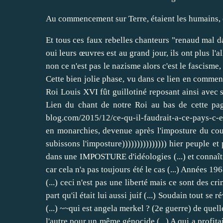
Au commencement sur Terre, étaient les humains, en
Et tous ces faux rebelles chanteurs "renaud mal dans sa peau + acteurs etc " bien planqués eux, agents de ce système de destructions massifs par ressassage formatage et incitation du négatif (...) oui oui leurs œuvres est au grand jour, ils ont plus l'allure d'une Gestapo qu'autre chose (...) mieux vaut une musique ou chant traditionnel non médiatisé. Mais au fait qui à gagner les deux guerres ? Non non ce n'est pas le nazisme alors c'est le fascisme, et qui de vous, d'hier a aujourd'hui s'en plaint ? (...) ~~“Il n’y a plus qu’une façon aujourd’hui d’aimer la France, c’est de la détester telle qu’elle est.” Cette bien jolie phase, vu dans ce lien en commentaire du chant royaliste ~~Chanson royale sur Louis XVII (1795) | Chant royaliste (Révolution française) ~~En l'An 1793, après un coup d'état, notre Roi Louis XVI fût guillotiné reposant ainsi avec son peuple, Oh mon Dieu ! LOUIS XVI aux Français ~~~~Complainte de Louis XVI aux Français (1792) | Chant royaliste de la Révolution française Lien du chant de notre Roi au bas de cette page : ~~"Ce qu'il faudrait à ce pays, c'est un roi" (Charles de Gaulle). Ils nous ont volé notre Souveraineté, reprenons-la ! http://christroi.over-blog.com/2015/12/ce-qu-il-faudrait-a-ce-pays-c-est-un-roi-charles-de-gaulle-ils-nous-ont-vole-notre-souverainete-reprenons-la.html Dire que nous devrions être un peuple de français voir (paysans) en monarchies, devenue après l'imposture du coup d'état et l'assassinat contre notre souverain, une population de citoyens (civils divisés à cause des idéologies (...) Depuis cette révolution, nous subissons l'imposture))))))))))))))) hier peuple et paysans aujourd'hui CIVILS DANS UN PAYS SANS SOUVERAIN (...) il aurait mieux valu être en monarchie (cours normal de l'histoire) plutôt que dans une IMPOSTURE d'idéologies (...) et connaître la dégénérescence (...) Si la France est moquait aujourd'hui dans le monde entier, que ceux qui ne connaissent pas l'histoire sont priés d'apprendre, car cela n'a pas toujours été le cas (...) Années 1968 saletés (...) gainsbourg était juif (...) Loi du génocide par avortement = voter par une féministe juive (...) ce qui n'est pas étonnant la haine des autres (...) ceci n'est pas une liberté mais ce sont des crimes contre l'humanité (...) QUESTIONS : AU SERVICE DE QUI ÉTAIENT LES NAZIS HIER ? QUI ÉTAIT HITLER ? Qui était STALINE, lu quelques part qu'il était lui aussi juif (...) Soudain tout se révèle, Chose incroyable, j'ai lu quelque part qu'il était juif ? Hitler, finale