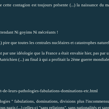
cette contagion est toujours présente (...) la naissance du ma
n attendant Ni goyims Ni mécréants !
pire que toutes les centrales nucléaires et catastrophes naturell
par une idéologie que la France a était envahie hier, pas par u
 Autrichien (...) au final à qui a profitait la 2ème guerre mondiale
et-de-leurs-pathologies-fabulations-dominations-etc.html
ologies " fabulations, dominations, divisions plus l'incommen
vous nazis (...) celles-ci "sans religions", sans nationalités et san