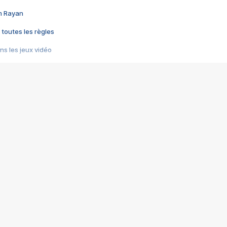
im Rayan
 toutes les règles
s les jeux vidéo
us choquant de Rockstar ? - Le scandale BULLY
e plus moche de Steam
du RÊVE tourne au CAUCHEMAR
pendant 8 heures
it… à tort
umiliés par un jeu vidéo
ire - Final Fantasy 8
ti un empire - Age of Empires
story DOFUS