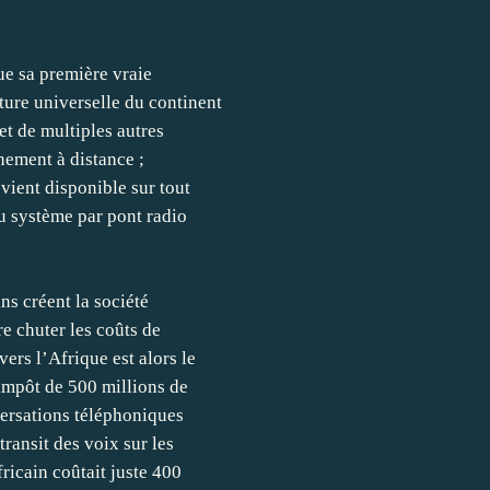
ue sa première vraie
ture universelle du continent
 et de multiples autres
nement à distance ;
vient disponible sur tout
au système par pont radio
ns créent la société
re chuter les coûts de
ers l’Afrique est alors le
 impôt de 500 millions de
versations téléphoniques
ransit des voix sur les
fricain coûtait juste 400