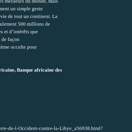
les meilleurs du monde, mais
mment un simple geste
vie de tout un continent. La
eulement 500 millions de
es et d’intérêts que
t de façon
stème occulte pour
ricaine, Banque africaine des
erre-de-l-Occident-contre-la-Libye_a56938.html?