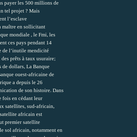
us payer les 500 millions de
n tel projet ? Mais
ent l’esclave
n maître en sollicitant
nque mondiale , le Fmi, les
ment ces pays pendant 14
 de l’inutile mendicité
des prêts à taux usuraire;
ns de dollars, La Banque
Banque ouest-africaine de
rique a depuis le 26
ication de son histoire. Dans
e fois en cédant leur
 satellites, sud-africain,
tellite africain est
ut premier satellite
le sol africain, notamment en