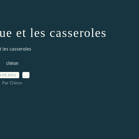
que et les casseroles
et les casseroles
chiron
4.05.2012
…
Par Chiron