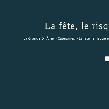
La fête, le ris
La Grande D ' Âme
>
Categories
>
La fête, le risque 
2