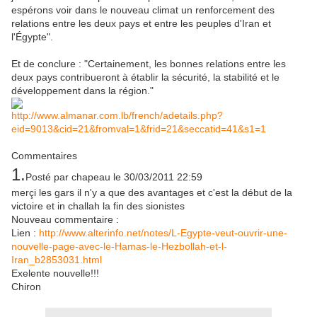
espérons voir dans le nouveau climat un renforcement des
relations entre les deux pays et entre les peuples d'Iran et
l'Égypte".
Et de conclure : "Certainement, les bonnes relations entre les
deux pays contribueront à établir la sécurité, la stabilité et le
développement dans la région."
http://www.almanar.com.lb/french/adetails.php?
eid=9013&cid=21&fromval=1&frid=21&seccatid=41&s1=1
Commentaires
1.
Posté par
chapeau
le 30/03/2011 22:59
merçi les gars il n'y a que des avantages et c'est la début de la
victoire et in challah la fin des sionistes
Nouveau commentaire :
Lien :
http://www.alterinfo.net/notes/L-Egypte-veut-ouvrir-une-
nouvelle-page-avec-le-Hamas-le-Hezbollah-et-l-
Iran_b2853031.html
Exelente nouvelle!!!
Chiron