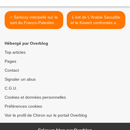
< Sarkozy interpellé sur le
L'est de L'Arabie Saoudite
sort du Franco-Palestinien
et le Koweït confrontés a de
détenu en ’Israël’
terribles tempêtes de sable
>
Hébergé par Overblog
Top articles
Pages
Contact
Signaler un abus
C.G.U.
Cookies et données personnelles
Préférences cookies
Voir le profil de Chiron sur le portail Overblog