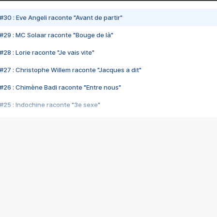
#30 : Eve Angeli raconte "Avant de partir"
#29 : MC Solaar raconte "Bouge de là"
28 : Lorie raconte "Je vais vite"
#27 : Christophe Willem raconte "Jacques a dit"
#26 : Chimène Badi raconte "Entre nous"
#25 : Indochine raconte "3e sexe"
#24 : Zaho raconte "C'est chelou"
#23 : Patrick Bruel raconte "Au café des délices"
#22 : Kyo raconte "Le chemin"
#21 : Nolwenn Leroy raconte "Cassé"
#20 : Patrick Hernandez raconte "Born to be alive"
#19 : Lorie raconte "Près de moi"