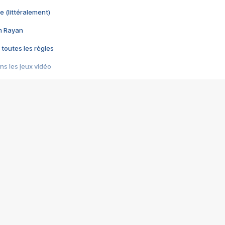
e (littéralement)
im Rayan
 toutes les règles
s les jeux vidéo
us choquant de Rockstar ? - Le scandale BULLY
e plus moche de Steam
du RÊVE tourne au CAUCHEMAR
pendant 8 heures
it… à tort
umiliés par un jeu vidéo
ire - Final Fantasy 8
ti un empire - Age of Empires